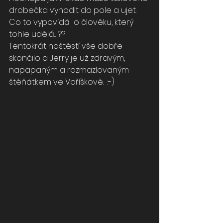
drobečka vyhodit do pole a ujet. 
Co to vypovídá  o člověku, který 
tohle udělá.... ?? 
Tentokrát naštěstí vše dobře 
skončilo a Jerry je už zdravým, 
napapaným a rozmazlovaným 
štěňátkem ve Voříškově.  :-)