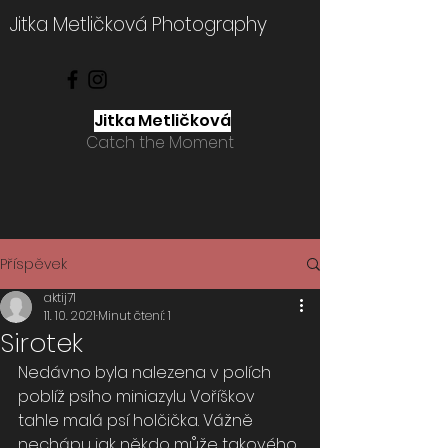
Jitka Metličková Photography
Jitka Metličková
Catch the Moment
Příspěvek
aktij71
11. 10. 2021
Minut čtení: 1
Sirotek
Nedávno byla nalezena v polích 
poblíž psího miniazylu Voříškov 
tahle malá psí holčička. Vážně 
nechápu jak někdo může takového 